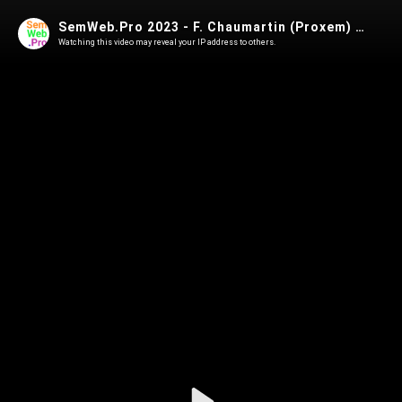
SemWeb.Pro 2023 - F. Chaumartin (Proxem) - Celeste, une app tournée vers le bien-être mental
Watching this video may reveal your IP address to others.
Play